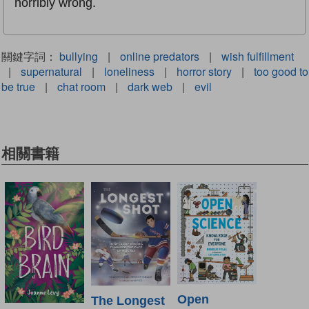
horribly wrong.
關鍵字詞：
bullying
|
online predators
|
wish fulfillment
|
supernatural
|
loneliness
|
horror story
|
too good to
be true
|
chat room
|
dark web
|
evil
相關書籍
Open
The Longest