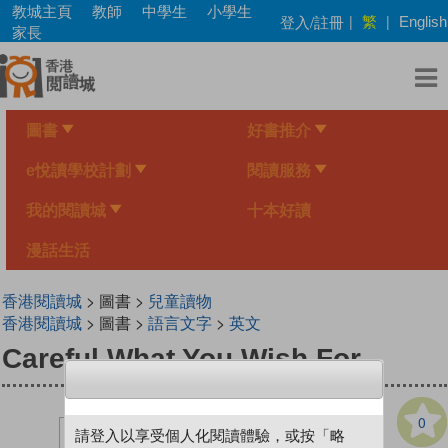
Skip
教城主頁
教師
中學生
小學生
繁
登入/註冊
|
|
English
to
家長
main
content
圖書
好書推介
e悅讀學校計劃
閱讀服務
我的閱讀城
十本好讀
漫話生活
香港閱讀城
> 圖書 >
兒童讀物
香港閱讀城
> 圖書 >
語言文字
>
英文
Careful What You Wish For
0
請登入以享受個人化閱讀體驗，或按「略