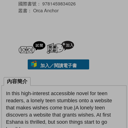
國際書號：
9781459834026
叢書：
Orca Anchor
試閲
加入閱讀紀錄
加入／閱讀電子書
內容簡介
In this high-interest accessible novel for teen
readers, a lonely teen stumbles onto a website
that makes wishes come true.|A lonely teen
discovers a website that grants wishes. At first
Eshana is thrilled, but soon things start to go