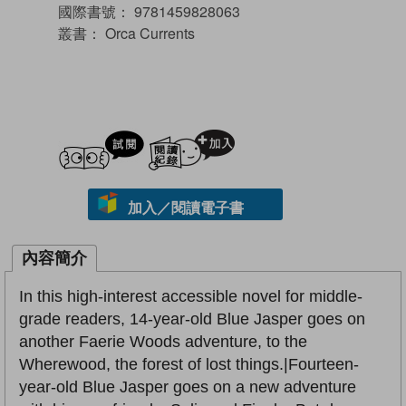
國際書號：
9781459828063
叢書：
Orca Currents
試閲
加入閱讀紀錄
加入／閱讀電子書
內容簡介
In this high-interest accessible novel for middle-
grade readers, 14-year-old Blue Jasper goes on
another Faerie Woods adventure, to the
Wherewood, the forest of lost things.|Fourteen-
year-old Blue Jasper goes on a new adventure