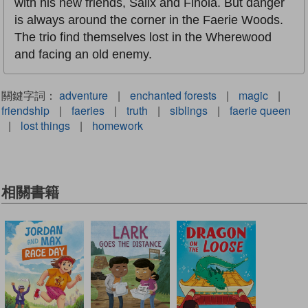
with his new friends, Salix and Finola. But danger
is always around the corner in the Faerie Woods.
The trio find themselves lost in the Wherewood
and facing an old enemy.
關鍵字詞：
adventure
|
enchanted forests
|
magic
|
friendship
|
faeries
|
truth
|
siblings
|
faerie queen
|
lost things
|
homework
相關書籍