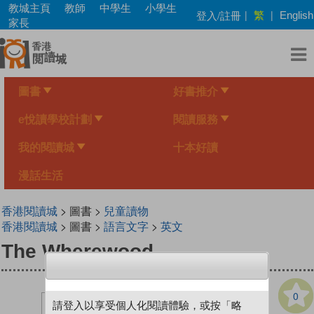
Skip
教城主頁
教師
中學生
小學生
繁
登入/註冊
|
|
English
to
家長
main
content
圖書
好書推介
e悅讀學校計劃
閱讀服務
我的閱讀城
十本好讀
漫話生活
香港閱讀城
> 圖書 >
兒童讀物
香港閱讀城
> 圖書 >
語言文字
>
英文
The Wherewood
0
請登入以享受個人化閱讀體驗，或按「略