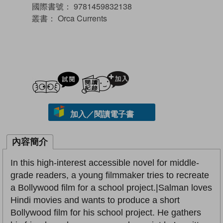
國際書號：
9781459832138
叢書：
Orca Currents
試閲
加入閱讀紀錄
加入／閱讀電子書
內容簡介
In this high-interest accessible novel for middle-
grade readers, a young filmmaker tries to recreate
a Bollywood film for a school project.|Salman loves
Hindi movies and wants to produce a short
Bollywood film for his school project. He gathers