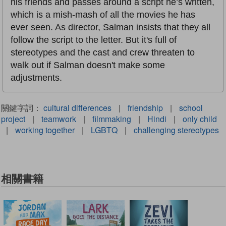
his friends and passes around a script he’s written,
which is a mish-mash of all the movies he has
ever seen. As director, Salman insists that they all
follow the script to the letter. But it's full of
stereotypes and the cast and crew threaten to
walk out if Salman doesn't make some
adjustments.
關鍵字詞：
cultural differences
|
friendship
|
school
project
|
teamwork
|
filmmaking
|
Hindi
|
only child
|
working together
|
LGBTQ
|
challenging stereotypes
相關書籍