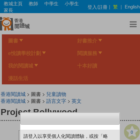
Skip
教城主頁
教師
中學生
小學生
繁
登入/註冊
|
|
English
to
家長
main
content
圖書
好書推介
e悅讀學校計劃
閱讀服務
我的閱讀城
十本好讀
漫話生活
香港閱讀城
> 圖書 >
兒童讀物
香港閱讀城
> 圖書 >
語言文字
>
英文
Project Bollywood
0
請登入以享受個人化閱讀體驗，或按「略