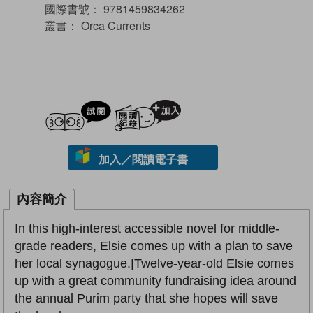
國際書號：
9781459834262
叢書：
Orca Currents
試閲
加入閱讀紀錄
加入／閱讀電子書
內容簡介
In this high-interest accessible novel for middle-
grade readers, Elsie comes up with a plan to save
her local synagogue.|Twelve-year-old Elsie comes
up with a great community fundraising idea around
the annual Purim party that she hopes will save