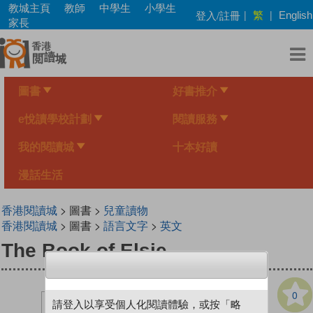
Skip
教城主頁
教師
中學生
小學生
繁
登入/註冊
|
|
English
to
家長
main
content
圖書
好書推介
e悅讀學校計劃
閱讀服務
我的閱讀城
十本好讀
漫話生活
香港閱讀城
> 圖書 >
兒童讀物
香港閱讀城
> 圖書 >
語言文字
>
英文
The Book of Elsie
0
請登入以享受個人化閱讀體驗，或按「略