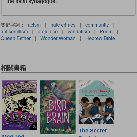
the local synagogue.
關鍵字詞：
racism
|
hate crimes
|
community
|
antisemitism
|
prejudice
|
vandalism
|
Purim
|
Queen Esther
|
Wonder Woman
|
Hebrew Bible
相關書籍
The Secret
Meg and