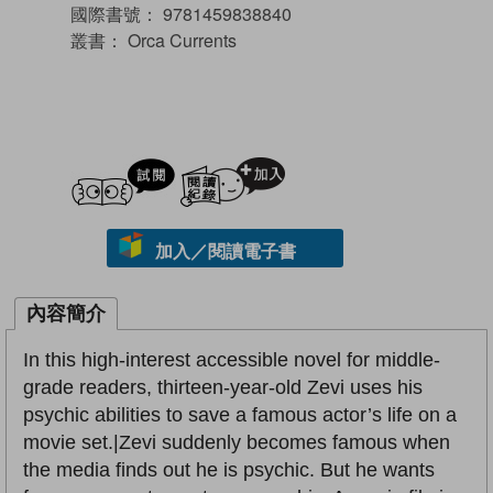
國際書號：
9781459838840
叢書：
Orca Currents
試閲
加入閱讀紀錄
加入／閱讀電子書
內容簡介
In this high-interest accessible novel for middle-
grade readers, thirteen-year-old Zevi uses his
psychic abilities to save a famous actor’s life on a
movie set.|Zevi suddenly becomes famous when
the media finds out he is psychic. But he wants