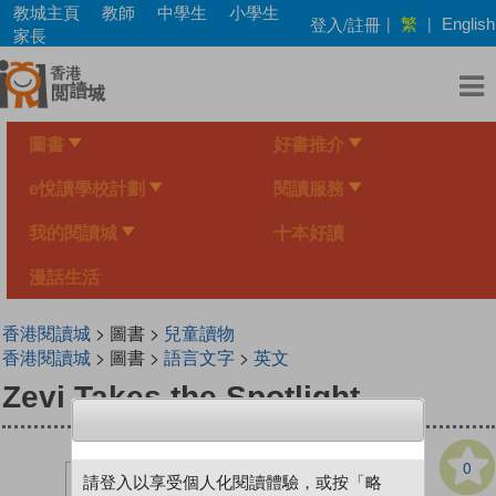
Skip
教城主頁
教師
中學生
小學生
繁
登入/註冊
|
|
English
to
家長
main
content
圖書
好書推介
e悅讀學校計劃
閱讀服務
我的閱讀城
十本好讀
漫話生活
香港閱讀城
> 圖書 >
兒童讀物
香港閱讀城
> 圖書 >
語言文字
>
英文
Zevi Takes the Spotlight
0
請登入以享受個人化閱讀體驗，或按「略