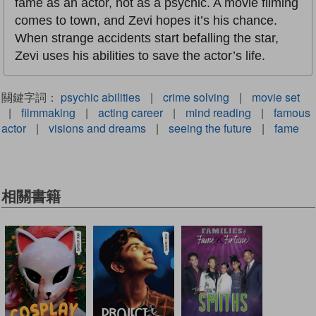
fame as an actor, not as a psychic. A movie filming
comes to town, and Zevi hopes it’s his chance.
When strange accidents start befalling the star,
Zevi uses his abilities to save the actor’s life.
關鍵字詞：
psychic abilities
|
crime solving
|
movie set
|
filmmaking
|
acting career
|
mind reading
|
famous
actor
|
visions and dreams
|
seeing the future
|
fame
相關書籍