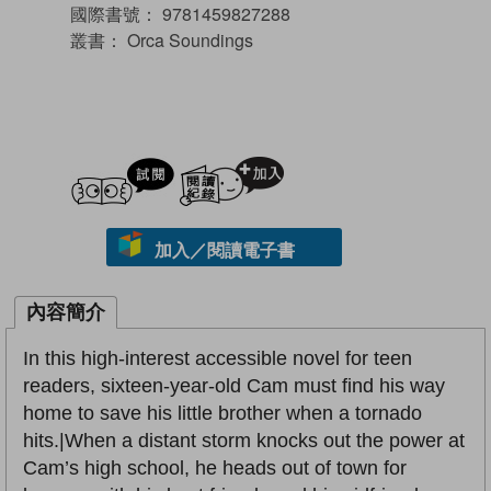
國際書號：
9781459827288
叢書：
Orca Soundings
試閲
加入閱讀紀錄
加入／閱讀電子書
內容簡介
In this high-interest accessible novel for teen
readers, sixteen-year-old Cam must find his way
home to save his little brother when a tornado
hits.|When a distant storm knocks out the power at
Cam’s high school, he heads out of town for