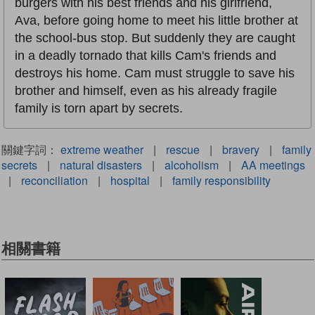
burgers with his best friends and his girlfriend,
Ava, before going home to meet his little brother at
the school-bus stop. But suddenly they are caught
in a deadly tornado that kills Cam's friends and
destroys his home. Cam must struggle to save his
brother and himself, even as his already fragile
family is torn apart by secrets.
關鍵字詞：
extreme weather
|
rescue
|
bravery
|
family
secrets
|
natural disasters
|
alcoholism
|
AA meetings
|
reconciliation
|
hospital
|
family responsibility
相關書籍