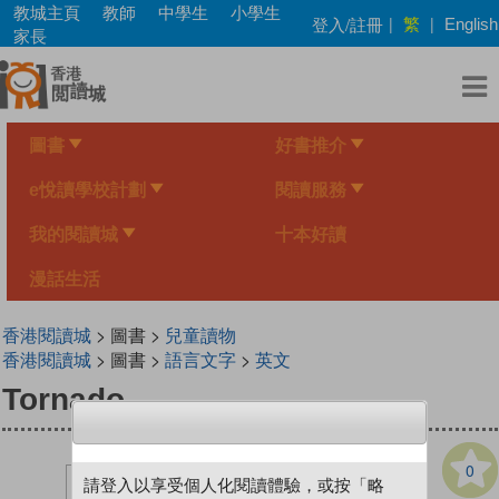
Skip
教城主頁
教師
中學生
小學生
繁
登入/註冊
|
|
English
to
家長
main
content
圖書
好書推介
e悅讀學校計劃
閱讀服務
我的閱讀城
十本好讀
漫話生活
香港閱讀城
> 圖書 >
兒童讀物
香港閱讀城
> 圖書 >
語言文字
>
英文
Tornado
0
請登入以享受個人化閱讀體驗，或按「略