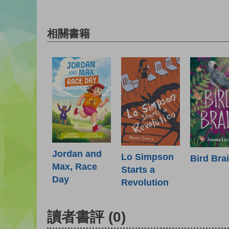
相關書籍
Jordan and
Lo Simpson
Bird Bra
Max, Race
Starts a
Day
Revolution
讀者書評
(0)