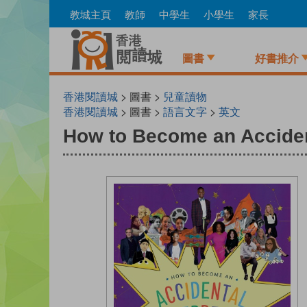
Skip
教城主頁
教師
中學生
小學生
家長
to
main
content
圖書
好書推介
香港閱讀城
> 圖書 >
兒童讀物
香港閱讀城
> 圖書 >
語言文字
>
英文
How to Become an Acciden