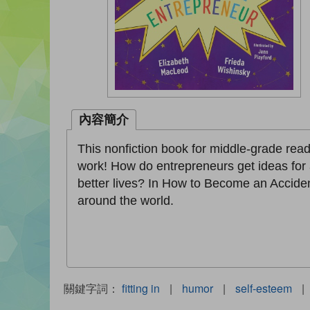
內容簡介
This nonfiction book for middle-grade read
work! How do entrepreneurs get ideas for
better lives? In How to Become an Accide
around the world.
關鍵字詞：
fitting in
|
humor
|
self-esteem
|