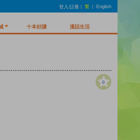
繁
登入/註冊
|
|
English
城
十本好讀
漫話生活
0