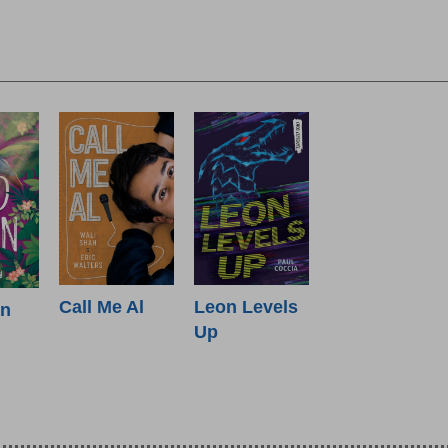
Call Me Al
Leon Levels
in
Up