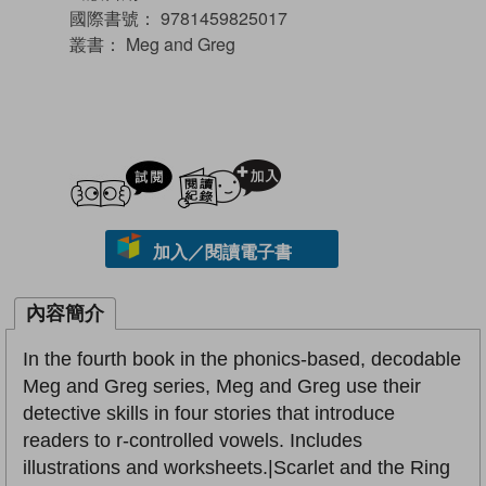
國際書號：
9781459825017
叢書：
Meg and Greg
試閲
加入閱讀紀錄
加入／閱讀電子書
內容簡介
In the fourth book in the phonics-based, decodable
Meg and Greg series, Meg and Greg use their
detective skills in four stories that introduce
readers to r-controlled vowels. Includes
illustrations and worksheets.|Scarlet and the Ring