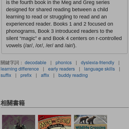
is the fourth book in the Meg and Greg series
designed for shared reading between a child
learning to read or struggling to read and an
experienced reader. Books 1 and 2 focused on
phonograms, Book 3 introduced readers to the
silent “magic” e and Book 4 centers on r-controlled
vowels (/ar/, /or/, /er/ and /air/).
關鍵字詞：
decodable
|
phonics
|
dyslexia-friendly
|
learning difference
|
early readers
|
language skills
|
suffix
|
prefix
|
affix
|
buddy reading
相關書籍