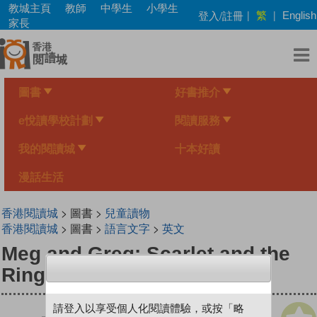
Skip
教城主頁
教師
中學生
小學生
繁
登入/註冊
|
|
English
to
家長
main
content
圖書
好書推介
e悅讀學校計劃
閱讀服務
我的閱讀城
十本好讀
漫話生活
香港閱讀城
> 圖書 >
兒童讀物
香港閱讀城
> 圖書 >
語言文字
>
英文
Meg and Greg: Scarlet and the
Ring
請登入以享受個人化閱讀體驗，或按「略