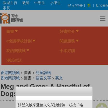
Skip
教城主頁
教師
中學生
小學生
繁
登入/註冊
|
|
English
to
家長
main
content
圖書
好書推介
e悅讀學校計劃
閱讀服務
我的閱讀城
十本好讀
漫話生活
香港閱讀城
> 圖書 >
兒童讀物
香港閱讀城
> 圖書 >
語言文字
>
英文
Meg and Greg: A Handful of
Dogs
請登入以享受個人化閱讀體驗，或按「略