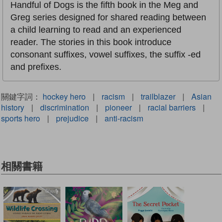
Handful of Dogs is the fifth book in the Meg and
Greg series designed for shared reading between
a child learning to read and an experienced
reader. The stories in this book introduce
consonant suffixes, vowel suffixes, the suffix -ed
and prefixes.
關鍵字詞：
hockey hero
|
racism
|
trailblazer
|
Asian
history
|
discrimination
|
pioneer
|
racial barriers
|
sports hero
|
prejudice
|
anti-racism
相關書籍