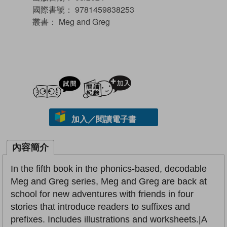
國際書號：
9781459838253
叢書：
Meg and Greg
試閲
加入閱讀紀錄
加入／閱讀電子書
內容簡介
In the fifth book in the phonics-based, decodable
Meg and Greg series, Meg and Greg are back at
school for new adventures with friends in four
stories that introduce readers to suffixes and
prefixes. Includes illustrations and worksheets.|A