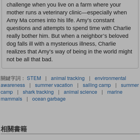
challenge when you live on a farm where your
mother runs a veterinary clinic—especially when
Amy Ma comes into his life. Amy’s constant
questions and attempts to spend time with Charlie
really bother him. But when a neighbor’s beloved
dog falls ill with a mysterious illness, Charlie
realizes that Amy’s way of being in the world might
not be all that bad.
關鍵字詞：
STEM
|
animal tracking
|
environmental
awareness
|
summer vacation
|
sailing camp
|
summer
camp
|
shark tracking
|
animal science
|
marine
mammals
|
ocean garbage
相關書籍