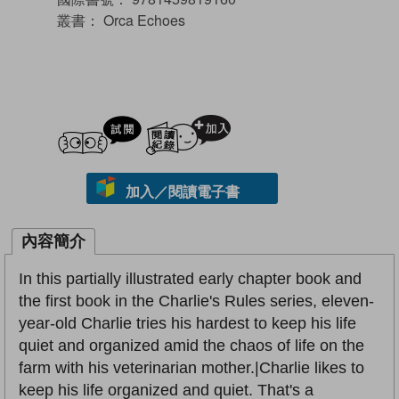
叢書：
Orca Echoes
試閲
加入閱讀紀錄
加入／閱讀電子書
內容簡介
In this partially illustrated early chapter book and
the first book in the Charlie's Rules series, eleven-
year-old Charlie tries his hardest to keep his life
quiet and organized amid the chaos of life on the
farm with his veterinarian mother.|Charlie likes to
keep his life organized and quiet. That's a