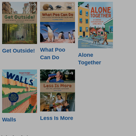
What Poo
Get Outside!
Alone
Can Do
Together
Less Is More
Walls