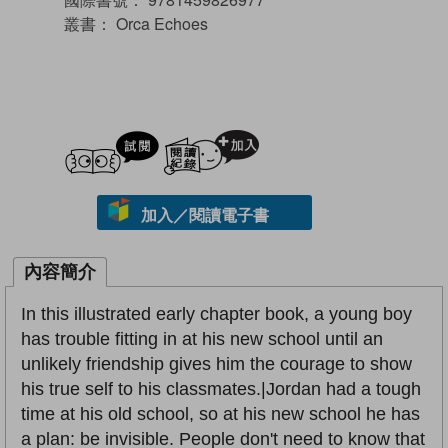
叢書：
Orca Echoes
試閲
加入閱讀紀錄
加入／閱讀電子書
內容簡介
In this illustrated early chapter book, a young boy
has trouble fitting in at his new school until an
unlikely friendship gives him the courage to show
his true self to his classmates.|Jordan had a tough
time at his old school, so at his new school he has
a plan: be invisible. People don't need to know that