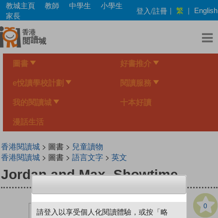
Skip
教城主頁
教師
中學生
小學生
繁
登入/註冊
|
|
English
to
家長
main
content
圖書
好書推介
e悅讀學校計劃
閱讀服務
我的閱讀城
十本好讀
漫話生活
香港閱讀城
> 圖書 >
兒童讀物
香港閱讀城
> 圖書 >
語言文字
>
英文
Jordan and Max, Showtime
0
請登入以享受個人化閱讀體驗，或按「略