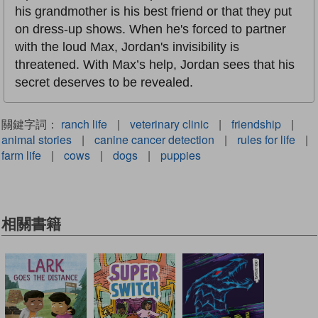
his grandmother is his best friend or that they put
on dress-up shows. When he's forced to partner
with the loud Max, Jordan's invisibility is
threatened. With Max’s help, Jordan sees that his
secret deserves to be revealed.
關鍵字詞：
ranch life
|
veterinary clinic
|
friendship
|
animal stories
|
canine cancer detection
|
rules for life
|
farm life
|
cows
|
dogs
|
puppies
相關書籍