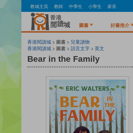
Skip
教城主頁
教師
中學生
小學生
家長
to
main
content
圖書
好書推介
香港閱讀城
> 圖書 >
兒童讀物
香港閱讀城
> 圖書 >
語言文字
>
英文
Bear in the Family