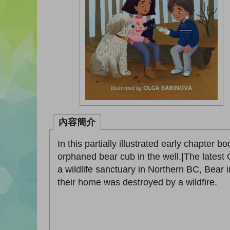
內容簡介
In this partially illustrated early chapter b
orphaned bear cub in the well.|The latest 
a wildlife sanctuary in Northern BC, Bear in
their home was destroyed by a wildfire.