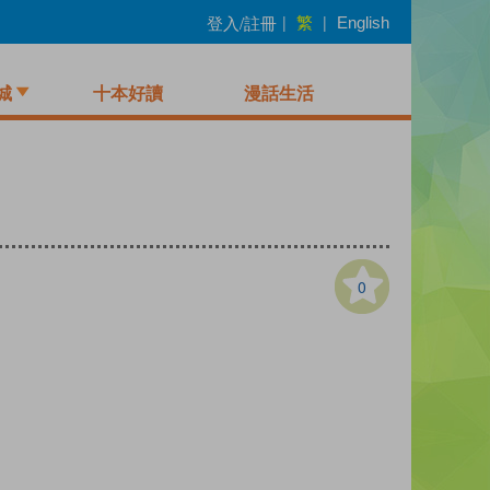
繁
登入/註冊
|
|
English
城
十本好讀
漫話生活
0