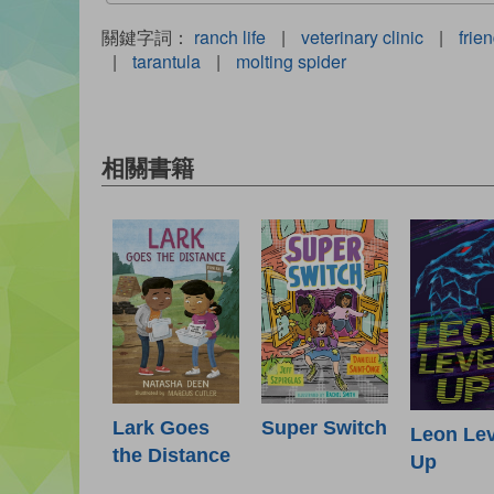
關鍵字詞：
ranch life
|
veterinary clinic
|
frie
|
tarantula
|
molting spider
相關書籍
Lark Goes
Super Switch
Leon Lev
the Distance
Up