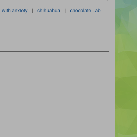
n with anxiety
|
chihuahua
|
chocolate Lab