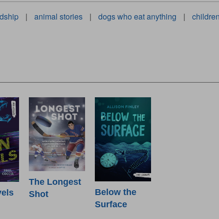
ndship
|
animal stories
|
dogs who eat anything
|
childre
The Longest
Below the
els
Shot
Surface