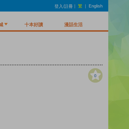
繁
登入/註冊
|
|
English
城
十本好讀
漫話生活
0