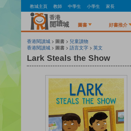
Skip
教城主頁
教師
中學生
小學生
家長
to
main
content
圖書
好書推介
香港閱讀城
> 圖書 >
兒童讀物
香港閱讀城
> 圖書 >
語言文字
>
英文
Lark Steals the Show