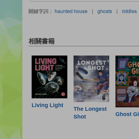
關鍵字詞：
haunted house
|
ghosts
|
riddles
相關書籍
Living Light
The Longest
Ghost Gi
Shot