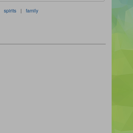
spirits
|
family