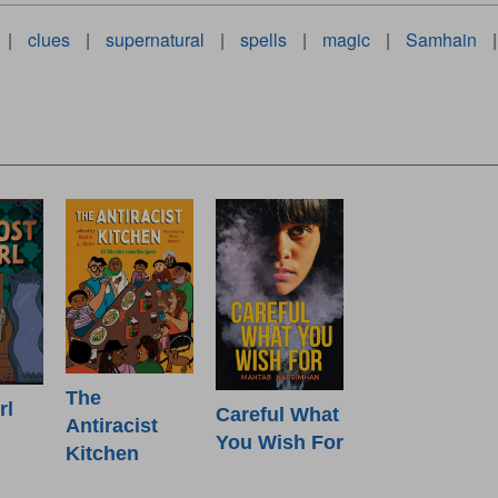
|
clues
|
supernatural
|
spells
|
magic
|
Samhain
|
The
rl
Careful What
Antiracist
You Wish For
Kitchen