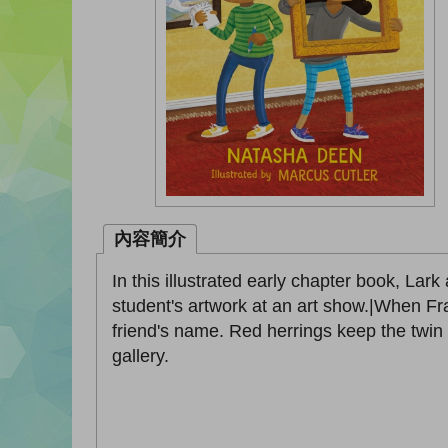
內容簡介
In this illustrated early chapter book, Lar
student's artwork at an art show.|When Fra
friend's name. Red herrings keep the twin de
gallery.