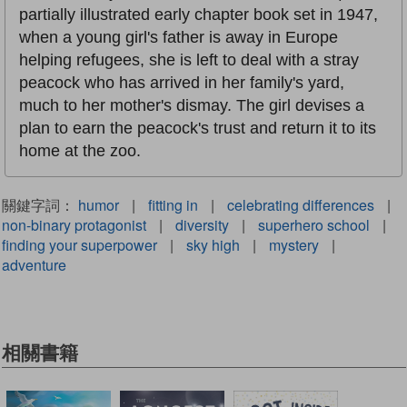
partially illustrated early chapter book set in 1947,
when a young girl's father is away in Europe
helping refugees, she is left to deal with a stray
peacock who has arrived in her family's yard,
much to her mother's dismay. The girl devises a
plan to earn the peacock's trust and return it to its
home at the zoo.
關鍵字詞：
humor
|
fitting in
|
celebrating differences
|
non-binary protagonist
|
diversity
|
superhero school
|
finding your superpower
|
sky high
|
mystery
|
adventure
相關書籍