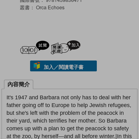
叢書：
Orca Echoes
試閲
加入閱讀紀錄
加入／閱讀電子書
內容簡介
It's 1947 and Barbara not only has to deal with her
father going off to Europe to help Jewish refugees,
but she's left with the problem of the peacock in
their yard, which terrifies her mother. So Barbara
comes up with a plan to get the peacock to safety
at the zoo, by herself—and all before winter.|In this