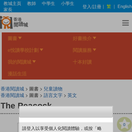
Skip
教城主頁
教師
中學生
小學生
繁
登入/註冊
|
|
English
to
家長
main
content
圖書
好書推介
e悅讀學校計劃
閱讀服務
我的閱讀城
十本好讀
漫話生活
香港閱讀城
> 圖書 >
兒童讀物
香港閱讀城
> 圖書 >
語言文字
>
英文
The Peacock
0
請登入以享受個人化閱讀體驗，或按「略