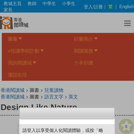
Skip
教城主頁
教師
中學生
小學生
繁
登入/註冊
|
|
English
to
家長
main
content
圖書
好書推介
e悅讀學校計劃
閱讀服務
我的閱讀城
十本好讀
漫話生活
香港閱讀城
> 圖書 >
兒童讀物
香港閱讀城
> 圖書 >
語言文字
>
英文
Design Like Nature
0
請登入以享受個人化閱讀體驗，或按「略