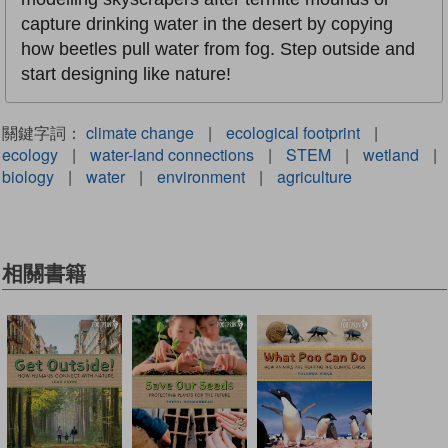
capture drinking water in the desert by copying
how beetles pull water from fog. Step outside and
start designing like nature!
關鍵字詞：
climate change
|
ecological footprint
|
ecology
|
water-land connections
|
STEM
|
wetland
|
biology
|
water
|
environment
|
agriculture
相關書籍