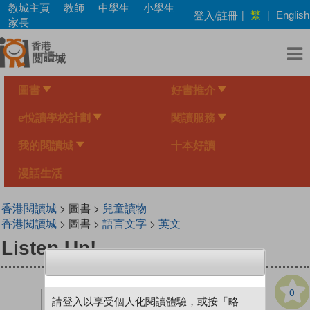
Skip
教城主頁
教師
中學生
小學生
繁
登入/註冊
|
|
English
to
家長
main
content
圖書
好書推介
e悅讀學校計劃
閱讀服務
我的閱讀城
十本好讀
漫話生活
香港閱讀城
> 圖書 >
兒童讀物
香港閱讀城
> 圖書 >
語言文字
>
英文
Listen Up!
0
請登入以享受個人化閱讀體驗，或按「略