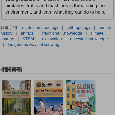
airplanes, traffic and machines is threatening the
environment, and learn what they can do to help.
關鍵字詞：
marine archaeology
|
anthropology
|
human
history
|
artifact
|
Traditional Knowledge
|
climate
change
|
STEM
|
excavation
|
ancestral knowledge
|
Indigenous ways of knowing
相關書籍