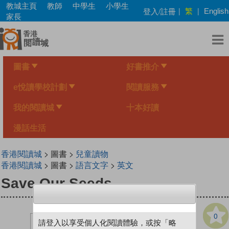
Skip
教城主頁
教師
中學生
小學生
繁
登入/註冊
|
|
English
to
家長
main
content
圖書
好書推介
e悅讀學校計劃
閱讀服務
我的閱讀城
十本好讀
漫話生活
香港閱讀城
> 圖書 >
兒童讀物
香港閱讀城
> 圖書 >
語言文字
>
英文
Save Our Seeds
0
請登入以享受個人化閱讀體驗，或按「略