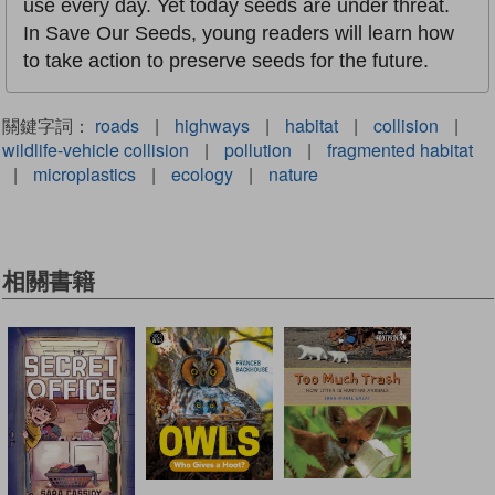
use every day. Yet today seeds are under threat.
In Save Our Seeds, young readers will learn how
to take action to preserve seeds for the future.
關鍵字詞：
roads
|
highways
|
habitat
|
collision
|
wildlife-vehicle collision
|
pollution
|
fragmented habitat
|
microplastics
|
ecology
|
nature
相關書籍