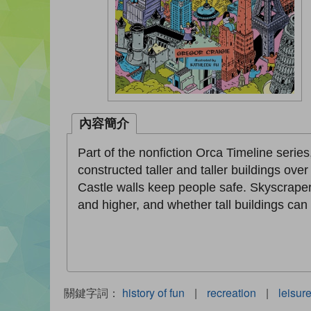
內容簡介
Part of the nonfiction Orca Timeline seri
constructed taller and taller buildings ove
Castle walls keep people safe. Skyscrape
and higher, and whether tall buildings can 
關鍵字詞：
history of fun
|
recreation
|
leisure