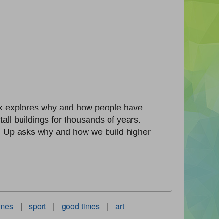
book explores why and how people have
tall buildings for thousands of years.
ld Up asks why and how we build higher
ames
|
sport
|
good times
|
art