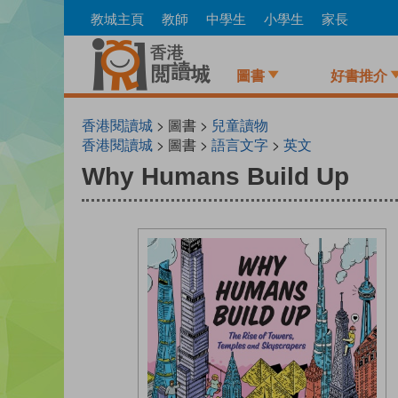
Skip
教城主頁
教師
中學生
小學生
家長
to
main
content
圖書
好書推介
香港閱讀城
> 圖書 >
兒童讀物
香港閱讀城
> 圖書 >
語言文字
>
英文
Why Humans Build Up