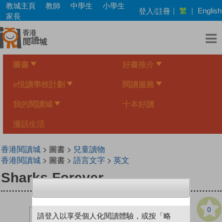
Skip
教城主頁
教師
中學生
小學生
繁
登入/註冊
|
|
English
to
家長
main
content
圖書
好書推介
e悅讀學校計劃
閱讀服務
我的閱讀城
十本好讀
漫話生活
香港閱讀城
> 圖書 >
兒童讀物
香港閱讀城
> 圖書 >
語言文字
>
英文
Sharks Forever
0
請登入以享受個人化閱讀體驗，或按「略