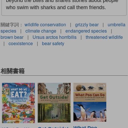
beyond the bites and shares stories about people
who swim with sharks and call them friends.
關鍵字詞：
wildlife conservation
|
grizzly bear
|
umbrella
species
|
climate change
|
endangered species
|
brown bear
|
Ursus arctos horribilis
|
threatened wildlife
|
coexistence
|
bear safety
相關書籍