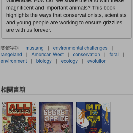
vulnerable. How can we share the land with these
magnificent and important animals? This book
highlights the ways that conservationists, scientists
and young people are working to ensure grizzlies
are with us forever.
關鍵字詞：
mustang
|
environmental challenges
|
rangeland
|
American West
|
conservation
|
feral
|
environment
|
biology
|
ecology
|
evolution
相關書籍