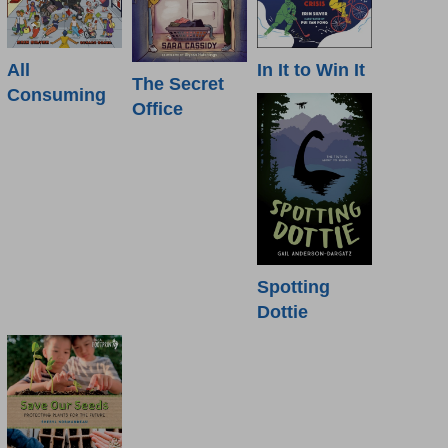
All
In It to Win It
The Secret
Consuming
Office
Spotting
Dottie