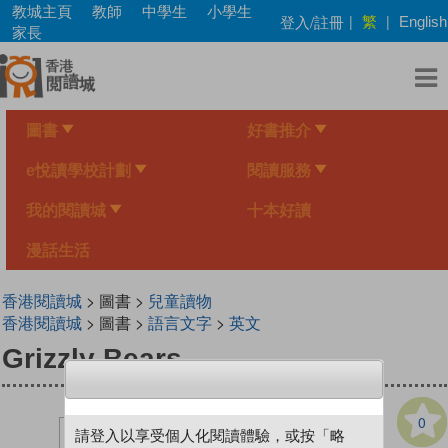
Skip
教城主頁
教師
中學生
小學生
繁
登入/註冊
|
|
English
to
家長
main
content
圖書
好書推介
e悅讀學校計劃
閱讀服務
我的閱讀城
十本好讀
漫話生活
香港閱讀城
> 圖書 >
兒童讀物
香港閱讀城
> 圖書 >
語言文字
>
英文
Grizzly Bears
0
請登入以享受個人化閱讀體驗，或按「略