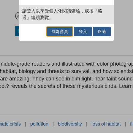
試閲
加入閱讀紀錄
請登入以享受個人化閱讀體驗，或按「略
過」繼續瀏覽。
成為會員
登入
略過
加入／閱讀電子書
r middle-grade readers and illustrated with color photogra
 habitat, biology and threats to survival, and how scienti
e amazing. They can see in dim light, hear faint sounds, 
t? reveals the secrets of these mysterious birds. Learn 
mate crisis
|
pollution
|
biodiversity
|
loss of habitat
|
f