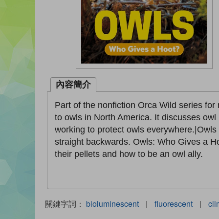
內容簡介
Part of the nonfiction Orca Wild series fo
to owls in North America. It discusses owl
working to protect owls everywhere.|Owls ar
straight backwards. Owls: Who Gives a Hoo
their pellets and how to be an owl ally.
關鍵字詞：
bioluminescent
|
fluorescent
|
cli