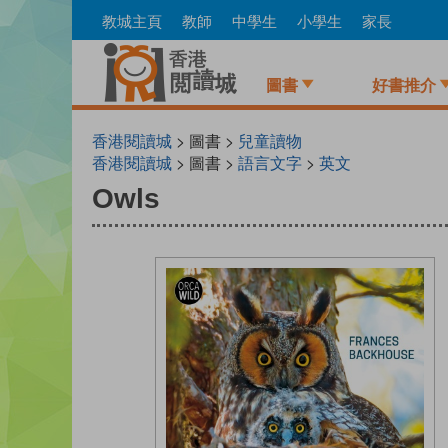
Skip
教城主頁
教師
中學生
小學生
家長
to
main
content
圖書
好書推介
香港閱讀城
> 圖書 >
兒童讀物
香港閱讀城
> 圖書 >
語言文字
>
英文
Owls