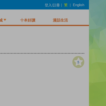
繁
登入/註冊
|
|
English
城
十本好讀
漫話生活
5