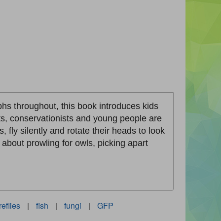
phs throughout, this book introduces kids
sts, conservationists and young people are
fly silently and rotate their heads to look
about prowling for owls, picking apart
ireflies
|
fish
|
fungi
|
GFP