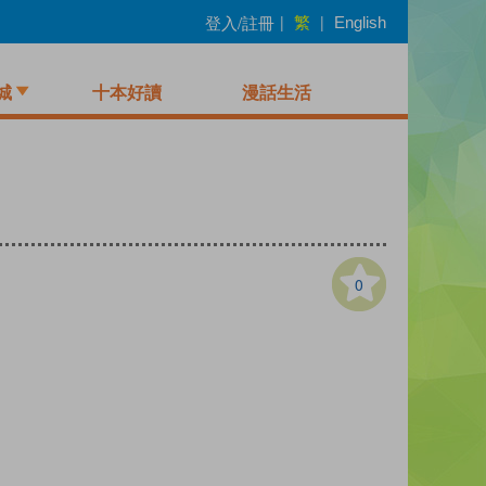
繁
登入/註冊
|
|
English
城
十本好讀
漫話生活
0