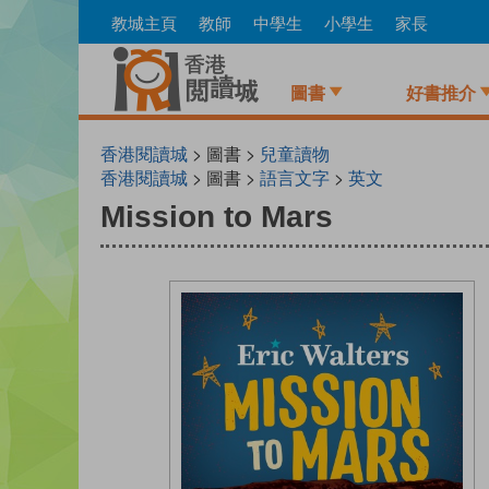
Skip
教城主頁
教師
中學生
小學生
家長
to
main
content
圖書
好書推介
香港閱讀城
> 圖書 >
兒童讀物
香港閱讀城
> 圖書 >
語言文字
>
英文
Mission to Mars