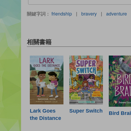
關鍵字詞：
friendship
|
bravery
|
adventure
相關書籍
Lark Goes
Super Switch
Bird Bra
the Distance