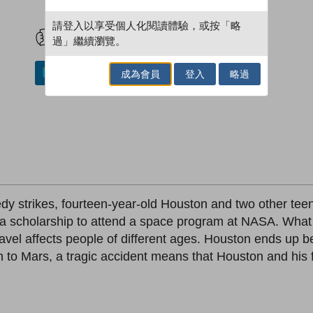
試閲
加入閱讀紀錄
請登入以享受個人化閱讀體驗，或按「略
過」繼續瀏覽。
成為會員
登入
略過
加入／閱讀電子書
agedy strikes, fourteen-year-old Houston and two other te
 scholarship to attend a space program at NASA. What h
avel affects people of different ages. Houston ends up be
on to Mars, a tragic accident means that Houston and his