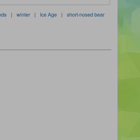
ends
|
winter
|
Ice Age
|
short-nosed bear