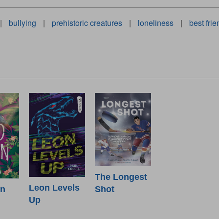
|
bullying
|
prehistoric creatures
|
loneliness
|
best fri
The Longest
Leon Levels
Shot
in
Up