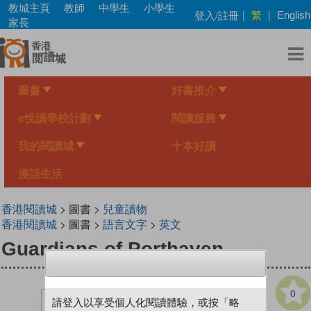
Skip
教城主頁
教師
中學生
小學生
繁
登入/註冊
|
|
English
to
家長
main
content
圖書
好書推介
e悅讀學校計劃
閱讀服務
我的閱讀城
十本好讀
漫話生活
香港閱讀城
> 圖書 >
兒童讀物
香港閱讀城
> 圖書 >
語言文字
>
英文
Guardians of Porthaven
0
請登入以享受個人化閱讀體驗，或按「略