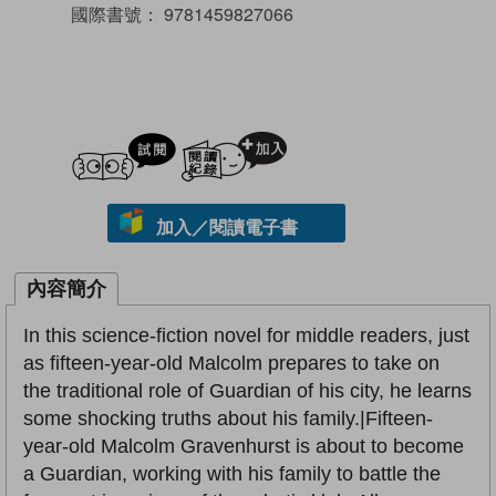
國際書號：
9781459827066
試閲
加入閱讀紀錄
加入／閱讀電子書
內容簡介
In this science-fiction novel for middle readers, just
as fifteen-year-old Malcolm prepares to take on
the traditional role of Guardian of his city, he learns
some shocking truths about his family.|Fifteen-
year-old Malcolm Gravenhurst is about to become
a Guardian, working with his family to battle the