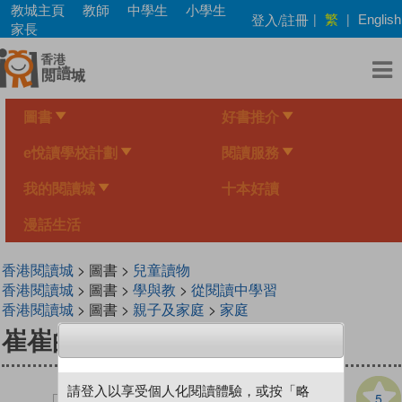
Skip
教城主頁
教師
中學生
小學生
繁
登入/註冊
|
|
English
to
家長
main
content
圖書
好書推介
e悅讀學校計劃
閱讀服務
我的閱讀城
十本好讀
漫話生活
香港閱讀城
> 圖書 >
兒童讀物
香港閱讀城
> 圖書 >
學與教
>
從閱讀中學習
香港閱讀城
> 圖書 >
親子及家庭
>
家庭
崔崔的山居小日子：養鵝記
請登入以享受個人化閱讀體驗，或按「略
5