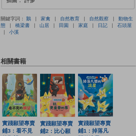
插圖：
許多
關鍵字詞：
鵝
|
家禽
|
自然教育
|
自然觀察
|
動物生
態
|
橋梁書
|
山居
|
田園
|
家庭
|
日記
|
石頭屋
|
小溪
相關書籍
實踐願望專賣
實踐願望專賣
實踐願望專賣
鋪3：看不見
鋪1：掉落凡
鋪2：比心願