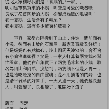
從此大家稱呼我們是「養鵝的那一家」。
明明從市集買來的小鵝，叫聲是可愛的嘰嘰嘰；
長成了昂首闊步的大鵝，卻變成難聽的嘎嘎叫！
養一隻鵝，生活會有多精采？
養兩隻鵝，還有多少驚嚇和驚喜？
容容一家從市區搬到了山上，住進一間前面有
小溪、後面有山坡的石頭屋，新家又寬敞又好玩！
但是媽媽也有點擔心，晚上四周黑漆漆的，會不會
有小偷溜進家裡？於是，一家人打算養兩隻鵝來幫
忙看家。他們在市集買下了兩隻毛茸茸的小鵝，取
名為阿比和阿弟。沒想到，兩隻鵝不但是大胃王，
也是邊吃邊拉的自由靈魂；是不用插電的門鈴，也
是踏平雜草的好幫手。一天又過一天，牠們越長越
大，叫聲變了、長相變了，還開始下蛋了……
版面：
固定