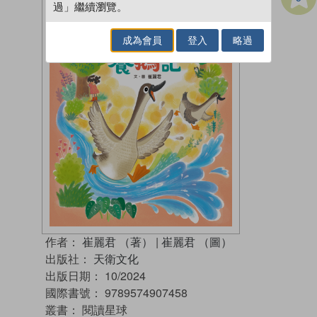
過」繼續瀏覽。
成為會員
登入
略過
作者：
崔麗君 （著）
|
崔麗君 （圖）
出版社：
天衛文化
出版日期：
10/2024
國際書號：
9789574907458
叢書：
閱讀星球