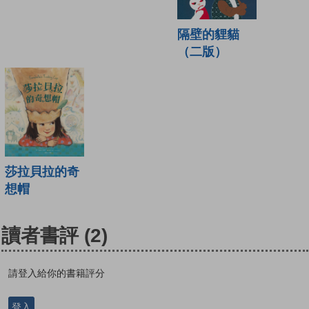
隔壁的貍貓
（二版）
莎拉貝拉的奇
想帽
讀者書評
(2)
請登入給你的書籍評分
登入