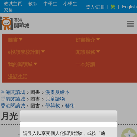
Skip
教城主頁
教師
中學生
小學生
繁
登入/註冊
|
|
English
to
家長
main
content
圖書
好書推介
e悅讀學校計劃
閱讀服務
我的閱讀城
十本好讀
漫話生活
香港閱讀城
> 圖書 >
漫畫及繪本
香港閱讀城
> 圖書 >
兒童讀物
香港閱讀城
> 圖書 >
學與教
>
藝術
月光
請登入以享受個人化閱讀體驗，或按「略
3