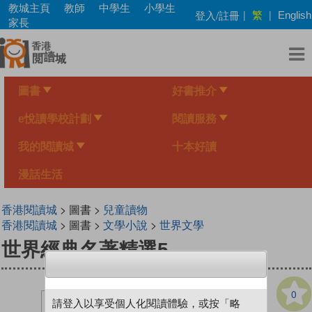
Skip
教城主頁
教師
中學生
小學生
繁
登入/註冊
|
|
English
to
家長
main
content
圖書
好書推介
e悅讀學校計劃
閱讀服務
我的閱讀城
十本好讀
漫話生活
香港閱讀城
> 圖書 >
兒童讀物
香港閱讀城
> 圖書 >
文學小說
>
世界文學
世界經典名著精選5
0
請登入以享受個人化閱讀體驗，或按「略