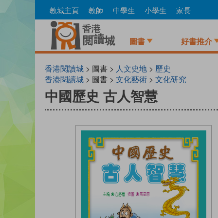
Skip
教城主頁
教師
中學生
小學生
家長
to
main
content
圖書
好書推介
香港閱讀城
> 圖書 >
人文史地
>
歷史
香港閱讀城
> 圖書 >
文化藝術
>
文化研究
中國歷史 古人智慧