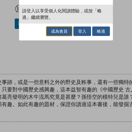
試閲
加入閱讀紀錄
請登入以享受個人化閱讀體驗，或按「略
過」繼續瀏覽。
加入／閱讀電子書
成為會員
登入
略過
史事跡，或是一些意料之外的野史及軼事，還有一些獨特
，只要對中國歷史感興趣，這本益智有趣的《中國歷史 古
諸葛亮發明的木牛流馬究竟是甚麼？孫悟空的模特兒是誰
穎有趣。如此有趣的題材，保證你讀過這本書後，能發掘