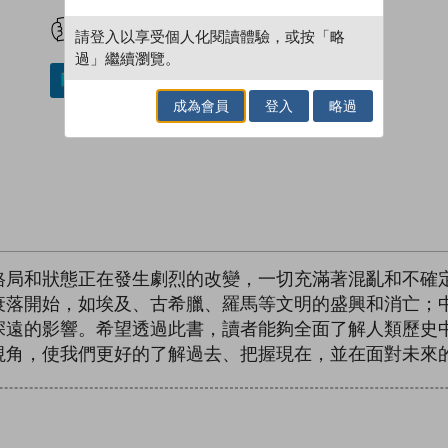
試閲
加入閱讀紀錄
請登入以享受個人化閱讀體驗，或按「略
過」繼續瀏覽。
加入／閱讀電子書
成為會員
登入
略過
格局和狀態正在發生劇烈的改變，一切充滿著混亂和不確
衰落開始，如埃及、古希臘、羅馬等文明的盛興和消亡；
深遠的影響。希望透過此書，讀者能夠全面了解人類歷史
視角，使我們更好的了解過去、把握現在，並在面對未來