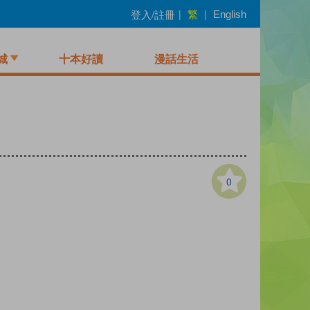
繁
登入/註冊
|
|
English
城
十本好讀
漫話生活
0