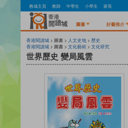
Skip
教城主頁
教師
中學生
小學生
家長
to
main
content
圖書
好書推介
香港閱讀城
> 圖書 >
人文史地
>
歷史
香港閱讀城
> 圖書 >
文化藝術
>
文化研究
世界歷史 變局風雲