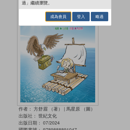
過」繼續瀏覽。
成為會員
登入
略過
作者：
方舒眉 （著）
|
馬星原 （圖）
出版社：
世紀文化
出版日期：
07/2024
國際書號：
9789888891047