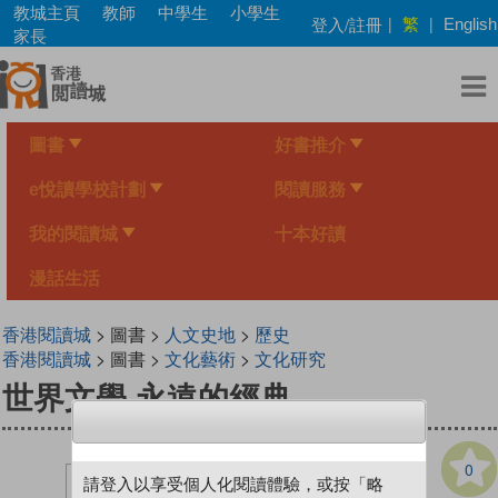
Skip
教城主頁
教師
中學生
小學生
繁
登入/註冊
|
|
English
to
家長
main
content
圖書
好書推介
e悅讀學校計劃
閱讀服務
我的閱讀城
十本好讀
漫話生活
香港閱讀城
> 圖書 >
人文史地
>
歷史
香港閱讀城
> 圖書 >
文化藝術
>
文化研究
世界文學 永遠的經典
0
請登入以享受個人化閱讀體驗，或按「略