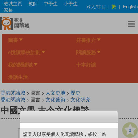
Skip
教城主頁
教師
中學生
小學生
繁
登入/註冊
|
|
English
to
家長
main
content
圖書
好書推介
e悅讀學校計劃
閱讀服務
我的閱讀城
十本好讀
漫話生活
香港閱讀城
> 圖書 >
人文史地
>
歷史
香港閱讀城
> 圖書 >
文化藝術
>
文化研究
中國文學 古今文化趣談
0
請登入以享受個人化閱讀體驗，或按「略