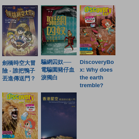
騙網囚奴──
DiscoveryBo
劍橋時空大冒
電騙園豬仔血
x: Why does
險 - 誰把鴨子
淚獨白
the earth
丟進傳送門？
tremble?