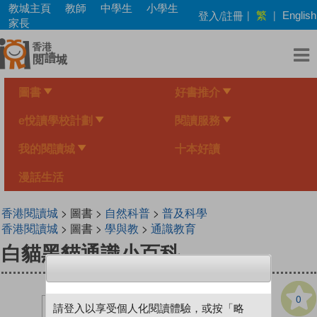
Skip
教城主頁
教師
中學生
小學生
繁
登入/註冊
|
|
English
to
家長
main
content
圖書
好書推介
e悅讀學校計劃
閱讀服務
我的閱讀城
十本好讀
漫話生活
香港閱讀城
> 圖書 >
自然科普
>
普及科學
香港閱讀城
> 圖書 >
學與教
>
通識教育
白貓黑貓通識小百科
0
請登入以享受個人化閱讀體驗，或按「略