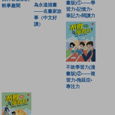
畫版)①——學
為永遠描畫
軼事趣聞
習力•記憶力•
——名畫家故
筆記力•閱讀力
事（中文好
讀）
不敗學習力(漫
畫版)②——複
習力•拖延症•
專注力