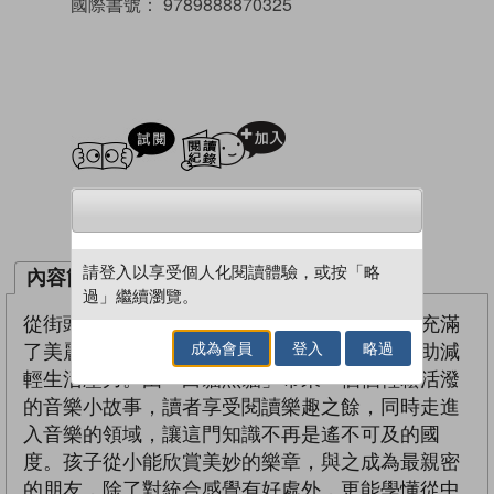
國際書號：
9789888870325
試閲
加入閱讀紀錄
加入／閱讀電子書
請登入以享受個人化閱讀體驗，或按「略
內容簡介
作者簡介
過」繼續瀏覽。
從街頭、學校、家庭……我們的生活裡從來都充滿
成為會員
登入
略過
了美麗的音樂，音樂之美既能怡情悅性，也有助減
輕生活壓力。由「白貓黑貓」帶來一個個輕鬆活潑
的音樂小故事，讀者享受閱讀樂趣之餘，同時走進
入音樂的領域，讓這門知識不再是遙不可及的國
度。孩子從小能欣賞美妙的樂章，與之成為最親密
的朋友，除了對統合感覺有好處外，更能學懂從中