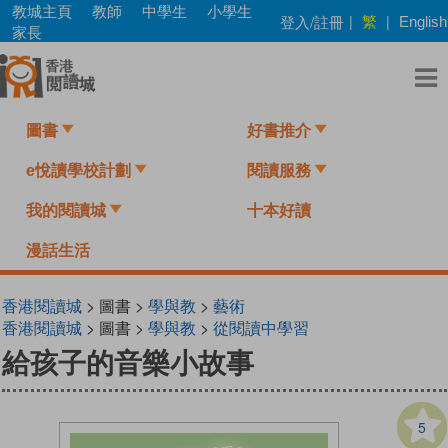
Skip
教城主頁
教師
中學生
小學生
繁
登入/註冊
|
|
English
to
家長
main
content
圖書
好書推介
e悅讀學校計劃
閱讀服務
我的閱讀城
十本好讀
漫話生活
香港閱讀城
> 圖書 >
學與教
>
藝術
香港閱讀城
> 圖書 >
學與教
>
從閱讀中學習
給孩子的音樂小故事
5