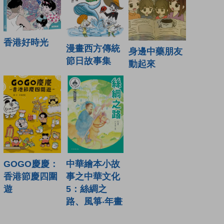
香港好時光
漫畫西方傳統
身邊中藥朋友
節日故事集
動起來
GOGO慶慶：
中華繪本小故
香港節慶四圍
事之中華文化
遊
5：絲綢之
路、風箏‧年畫