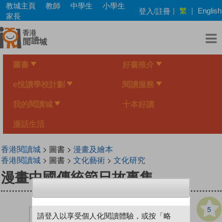
Skip
教城主頁
教師
中學生
小學生
繁
登入/註冊
|
|
English
to
家長
main
content
圖書
好書推介
e悅讀學校計劃
閱讀服務
我的閱讀城
十本好讀
漫話生活
香港閱讀城
> 圖書 >
漫畫及繪本
香港閱讀城
> 圖書 >
文化藝術
>
文化研究
漫畫中國傳統節日故事集
5
請登入以享受個人化閱讀體驗，或按「略