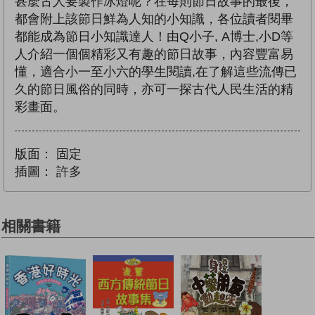
甚麼古人要製作冰燈呢？在每則節日故事的最後，
都會附上該節日鮮為人知的小知識，各位讀者閱畢
都能成為節日小知識達人！由Q小子, A博士,小D等
人介紹一個個精彩又有趣的節日故事，內容豐富易
懂，適合小一至小六的學生閱讀,在了解這些流傳已
久的節日風俗的同時，亦可一探古代人民生活的精
彩畫面。
版面：
固定
插圖：
許多
相關書籍