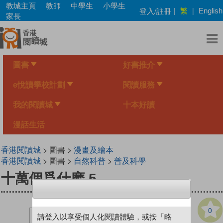
Skip
教城主頁
教師
中學生
小學生
繁
登入/註冊
|
|
English
to
家長
main
content
圖書
好書推介
e悅讀學校計劃
閱讀服務
我的閱讀城
十本好讀
漫話生活
香港閱讀城
> 圖書 >
漫畫及繪本
香港閱讀城
> 圖書 >
自然科普
>
普及科學
十萬個爲什麽 5
0
請登入以享受個人化閱讀體驗，或按「略