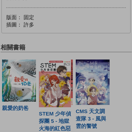
版面：
固定
插圖：
許多
相關書籍
親愛的奶爸
CMS 天文調
STEM 少年偵
查隊 3 - 風與
探團 5 - 地獄
雲的警號
火海的紅色惡