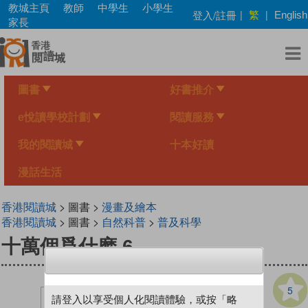
Skip
教城主頁
教師
中學生
小學生
繁
登入/註冊
|
|
English
to
家長
main
content
圖書
好書推介
e悅讀學校計劃
閱讀服務
我的閱讀城
十本好讀
漫話生活
香港閱讀城
> 圖書 >
漫畫及繪本
香港閱讀城
> 圖書 >
自然科普
>
普及科學
十萬個爲什麽 6
5
請登入以享受個人化閱讀體驗，或按「略