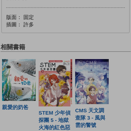
版面：
固定
插圖：
許多
相關書籍
親愛的奶爸
CMS 天文調
STEM 少年偵
查隊 3 - 風與
探團 5 - 地獄
雲的警號
火海的紅色惡