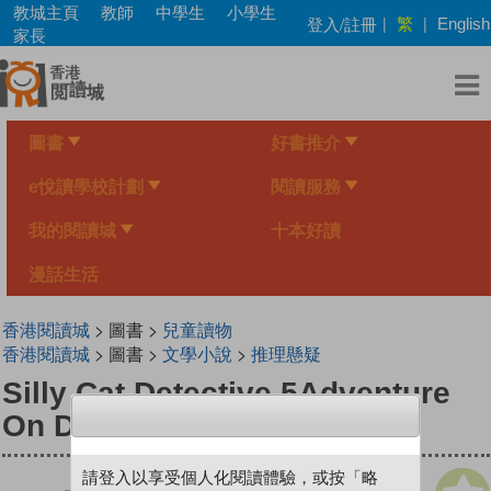
Skip
教城主頁
教師
中學生
小學生
繁
登入/註冊
|
|
English
to
家長
main
content
圖書
好書推介
e悅讀學校計劃
閱讀服務
我的閱讀城
十本好讀
漫話生活
香港閱讀城
> 圖書 >
兒童讀物
香港閱讀城
> 圖書 >
文學小說
>
推理懸疑
Silly Cat Detective 5Adventure
On Demon Island
請登入以享受個人化閱讀體驗，或按「略