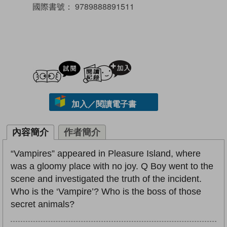
國際書號：
9789888891511
試閲
加入閱讀紀錄
加入／閱讀電子書
內容簡介
作者簡介
“Vampires” appeared in Pleasure Island, where
was a gloomy place with no joy. Q Boy went to the
scene and investigated the truth of the incident.
Who is the ‘Vampire’? Who is the boss of those
secret animals?