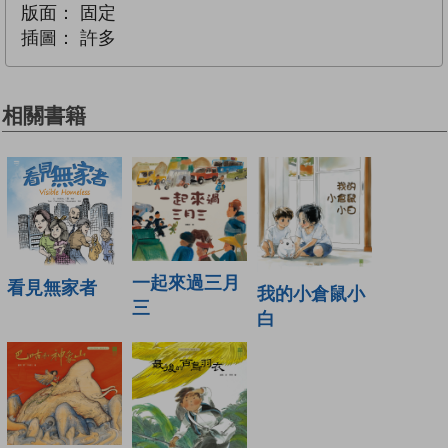
版面：
固定
插圖：
許多
相關書籍
一起來過三月
看見無家者
我的小倉鼠小
三
白