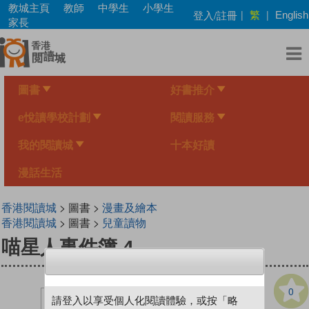
Skip
教城主頁
教師
中學生
小學生
繁
登入/註冊
|
|
English
to
家長
main
content
圖書
好書推介
e悅讀學校計劃
閱讀服務
我的閱讀城
十本好讀
漫話生活
香港閱讀城
> 圖書 >
漫畫及繪本
香港閱讀城
> 圖書 >
兒童讀物
喵星人事件簿 4
0
請登入以享受個人化閱讀體驗，或按「略