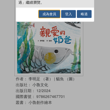
過」繼續瀏覽。
成為會員
登入
略過
作者：
李明足 （著）
|
貓魚 （圖）
出版社：
小魯文化
出版日期：
12/2024
國際書號：
9786267467701
叢書：
小魯創作繪本