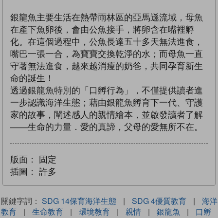
銀龍魚主要生活在熱帶雨林區的亞馬遜流域，母魚
在產下魚卵後，會由公魚接手，將卵含在嘴裡孵
化。在這個過程中，公魚長達五十多天無法進食，
嘴巴一張一合，為寶寶交換乾淨的水；而母魚一直
守著無法進食，越來越消瘦的奶爸，共同孕育新生
命的誕生！
透過銀龍魚特別的「口孵行為」，不僅提供讀者進
一步認識海洋生態；藉由銀龍魚孵育下一代、守護
家的故事，闡述感人的親情繪本，並啟發讀者了解
——生命的力量．愛的真諦，父母的愛無所不在。
版面：
固定
插圖：
許多
關鍵字詞：
SDG 14保育海洋生態
|
SDG 4優質教育
|
海洋
教育
|
生命教育
|
環境教育
|
親情
|
銀龍魚
|
口孵