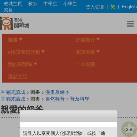
Skip
教城主頁
教師
中學生
小學生
繁
登入/註冊
|
|
English
to
家長
main
content
圖書
好書推介
e悅讀學校計劃
閱讀服務
我的閱讀城
十本好讀
漫話生活
香港閱讀城
> 圖書 >
漫畫及繪本
香港閱讀城
> 圖書 >
自然科普
>
普及科學
親愛的奶爸
2.9
請登入以享受個人化閱讀體驗，或按「略