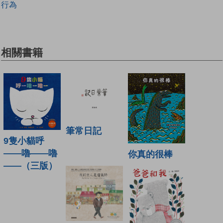
行為
相關書籍
筆常日記
9隻小貓呼
——嚕——嚕
你真的很棒
——（三版）