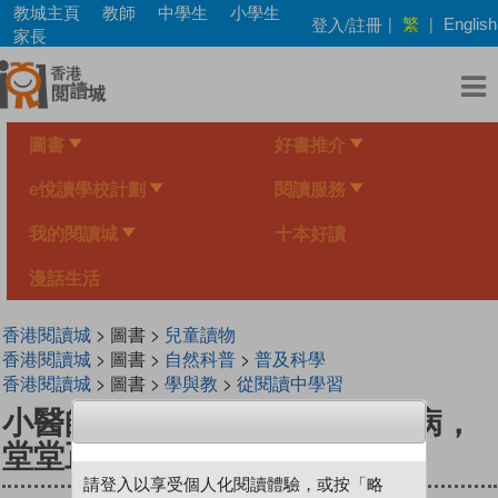
Skip
教城主頁
教師
中學生
小學生
繁
登入/註冊
|
|
English
to
家長
main
content
圖書
好書推介
e悅讀學校計劃
閱讀服務
我的閱讀城
十本好讀
漫話生活
香港閱讀城
> 圖書 >
兒童讀物
香港閱讀城
> 圖書 >
自然科普
>
普及科學
香港閱讀城
> 圖書 >
學與教
>
從閱讀中學習
小醫師復仇者聯盟11：口腔疾病，
堂堂正正的對決吧！
請登入以享受個人化閱讀體驗，或按「略