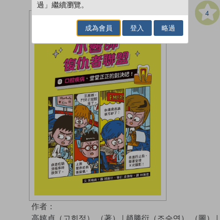
過」繼續瀏覽。
4
成為會員
登入
略過
作者：
高嬉貞（고희정） （著）
|
趙勝衍（조승연） （圖）
|