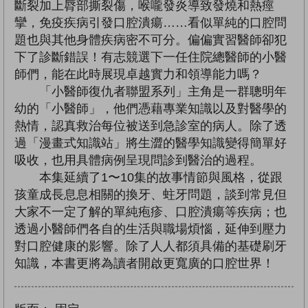
斷裂加上脣部撕裂傷，喉嚨發炎導致發燒和熱痙
攣，免疫疾病引發口腔潰瘍……看似單純的口腔問
題也與其他身體疾病密不可分。偏偏實習醫師卻犯
下了診斷錯誤！有志競選下一任住院總醫師的小醫
師們，能在此時展現卓越實力和領導能力嗎？
「小醫師復仇者聯盟系列」主角是一群聰明年
幼的「小醫師」，他們憑藉專業知識以及對醫學的
熱情，認真救治每位被送到急診室的病人。除了透
過「漫畫式知識站」將生澀的醫學知識變得簡單好
吸收，也用具體病例呈現問診到醫治的過程。
本集延續了1〜10集的故事情節與風格，從跟
孩童成長息息相關的換牙、蛀牙問題，談到常見但
大家不一定了解的單純疱疹、口腔潰瘍等疾病；也
透過小醫師們各自的生活與職場煩惱，延伸到壓力
對口腔健康的影響。除了人人都須具備的基礎刷牙
知識，本書更將為讀者開啟更寬廣的口腔世界！