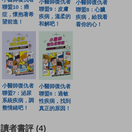
小醫師復仇者
小醫師復仇者
聯盟10：癌
聯盟9：皮膚
聯盟8：心臟
症，懷抱著希
疾病，溫柔的
疾病，給我看
望前進！
和解吧！
看你的心！
小醫師復仇者
小醫師復仇者
聯盟7：泌尿
聯盟6：過敏
系統疾病，調
性疾病，找到
整情緒吧！
真正的原因！
讀者書評
(4)