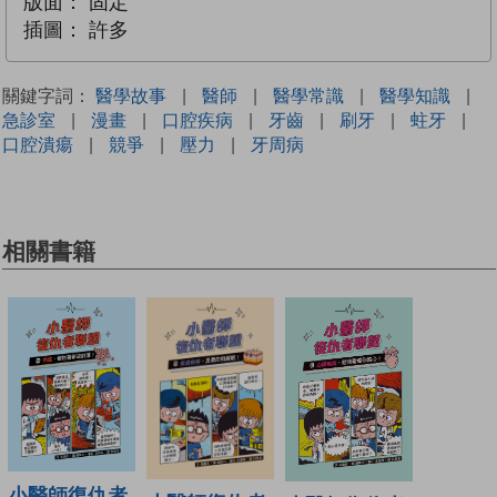
版面：
固定
插圖：
許多
關鍵字詞：
醫學故事
|
醫師
|
醫學常識
|
醫學知識
|
急診室
|
漫畫
|
口腔疾病
|
牙齒
|
刷牙
|
蛀牙
|
口腔潰瘍
|
競爭
|
壓力
|
牙周病
相關書籍
小醫師復仇者