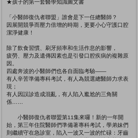
★孩子的第一套醫學知識圖文書
「小醫師復仇者聯盟」誰會是下一任總醫師？
因展開競爭而壓力倍增的時期，更要小心守護口腔
潔淨健康！
除了飲食習慣、刷牙頻率和生活作息的影響，
疲勞、壓力及遺傳因素也是引發口腔疾病的複雜原
因。
四處奔波的小醫師們也各自面臨考驗——
有人辛苦準備專科考試，有人為競選總醫師力求表
現；
有人因誤診造成混亂，有人陷入尷尬的三角關
係……
小醫師復仇者聯盟第11集來囉！新的一年開
始，第三年住院醫師們準備著專科考試，學弟妹們
則繼續守在急診室，陷入一波又一波的忙碌：牙齒