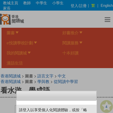
Skip
教城主頁
教師
中學生
小學生
繁
登入/註冊
|
|
English
to
家長
main
content
圖書
好書推介
e悅讀學校計劃
閱讀服務
我的閱讀城
十本好讀
漫話生活
香港閱讀城
> 圖書 >
語言文字
>
中文
香港閱讀城
> 圖書 >
學與教
>
從閱讀中學習
看水滸，學成語
4
請登入以享受個人化閱讀體驗，或按「略