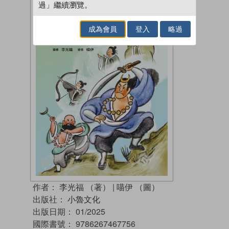
過」繼續瀏覽。
成為會員
登入
略過
作者：
李光福 （著）
|
喵伊 （圖）
出版社：
小魯文化
出版日期：
01/2025
國際書號：
9786267467756