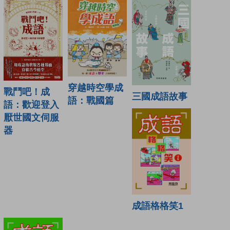
穿越時空學成
戰鬥吧！成
三國成語故事
語：戰國篇
語：歡迎登入
厭世國文伺服
器
成語格格笑1