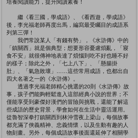
培養閱讀能力，提升閱讀素養！
繼《看三國，學成語》、《看西遊，學成語》
後，李光福老師再度出馬，編寫最受矚目的成語系
列第三彈！
我們常說某人「有錢有勢」，《水滸傳》中的
「鎮關西」就是個典型；想要形容憂慮煩亂，「寢
食不安」就很傳神地表達了煩惱到吃不好也睡不好
的樣子；除此之外，「七上八下」、「懸腸掛
肚」、「氣急敗壞」……這些常用成語，也都出自
四大名著之一的《水滸傳》。
透過李光福老師精心挑選的20則《水滸傳》故
事，孩子們能夠輕鬆進入這部經典小說的世界；不
僅能享受到豪傑好漢們的冒險與挑戰，還能了解這
些成語的歷史背景，學會如何在生活中靈活運用。
從魯智深拳打鎮關西到林沖雪夜上梁山，每個故事
都充滿了俠義精神、忠義情懷，以及生動有趣的人
物刻畫。另外，每個成語故事後面還延伸了相關學