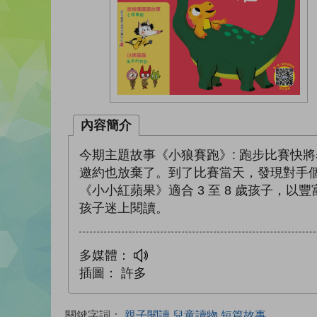
內容簡介
今期主題故事《小狼賽跑》: 跑步比賽快
邀約也放棄了。到了比賽當天，發現對手
《小小紅蘋果》適合 3 至 8 歲孩子
孩子迷上閱讀。
多媒體：
插圖：
許多
關鍵字詞：
親子閱讀,兒童讀物,短篇故事