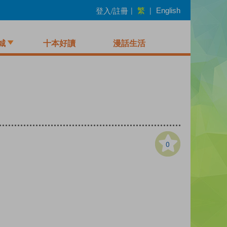
繁
登入/註冊
|
|
English
城
十本好讀
漫話生活
0
）