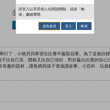
試閲
加入閱讀紀錄
請登入以享受個人化閱讀體驗，或按「略
過」繼續瀏覽。
加入／閱讀電子書
成為會員
登入
略過
將舉行了，小狼貝貝希望在比賽中贏取冠軍。為了這個目標
個子比自己高，體格又比自己強壯，對於贏出比賽的信心
，以豐富有趣的題材，讓爸媽與孩子透過講故事、小百科、玩