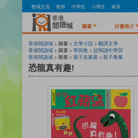
Skip
教城主頁
教師
中學生
小學生
家長
to
main
content
圖書
好書推介
香港閱讀城
> 圖書 >
文學小說
>
翻譯文學
香港閱讀城
> 圖書 >
學與教
>
從閱讀中學習
香港閱讀城
> 圖書 >
親子及家庭
>
親子教養
恐龍真有趣!