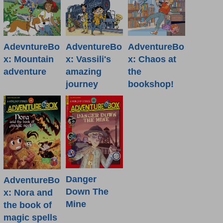
AdevntureBo
AdventureBo
AdventureBo
x: Mountain
x: Vassili's
x: Chaos at
adventure
amazing
the
journey
bookshop!
Danger
AdventureBo
Down The
x: Nora and
Mine
the book of
magic spells