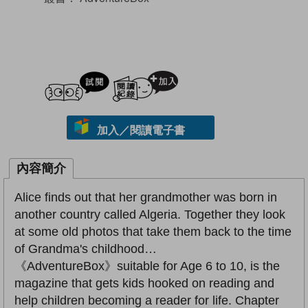
試閲
加入閱讀紀錄
加入／閱讀電子書
內容簡介
Alice finds out that her grandmother was born in
another country called Algeria. Together they look
at some old photos that take them back to the time
of Grandma's childhood…
《AdventureBox》suitable for Age 6 to 10, is the
magazine that gets kids hooked on reading and
help children becoming a reader for life. Chapter