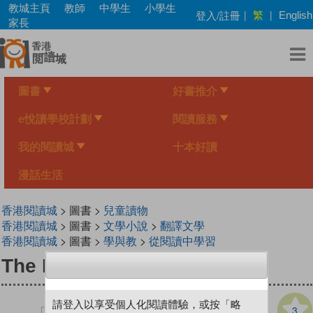
Skip
教城主頁
教師
中學生
小學生
繁
登入/註冊
|
|
English
to
家長
main
content
圖書
好書推介
e悅讀學校計劃
閱讀服務
我的閱讀城
十本好讀
漫話生活
香港閱讀城
> 圖書 >
兒童讀物
香港閱讀城
> 圖書 >
文學小說
>
翻譯文學
香港閱讀城
> 圖書 >
學與教
>
從閱讀中學習
The Best Present
請登入以享受個人化閱讀體驗，或按「略
3