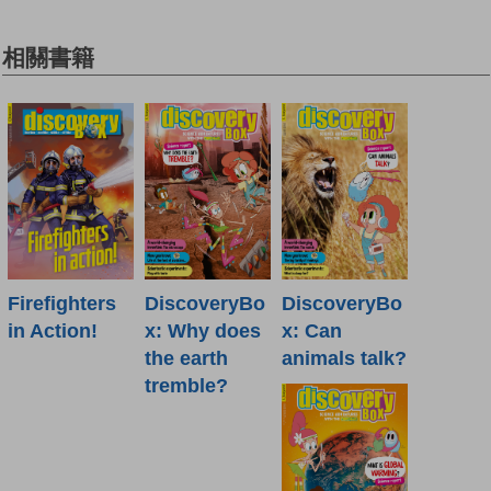
相關書籍
Firefighters
DiscoveryBo
DiscoveryBo
in Action!
x: Why does
x: Can
the earth
animals talk?
tremble?