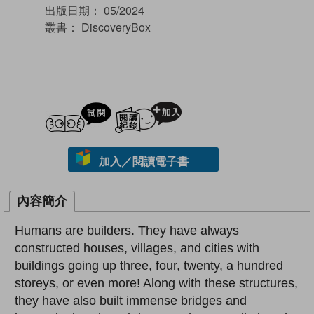
出版日期：
05/2024
叢書：
DiscoveryBox
試閲
加入閱讀紀錄
加入／閱讀電子書
內容簡介
Humans are builders. They have always
constructed houses, villages, and cities with
buildings going up three, four, twenty, a hundred
storeys, or even more! Along with these structures,
they have also built immense bridges and