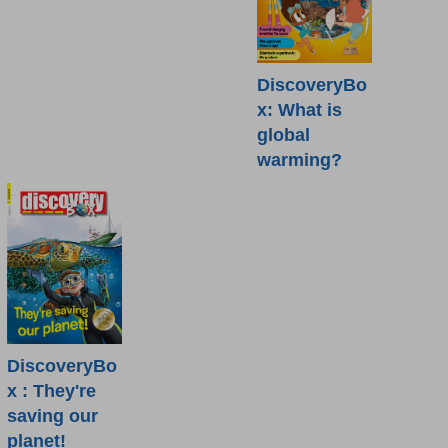
DiscoveryBo
x: What is
global
warming?
DiscoveryBo
x : They're
saving our
planet!