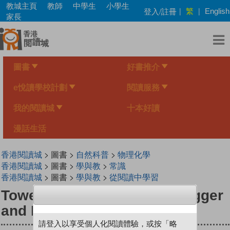
Skip
教城主頁
教師
中學生
小學生
繁
登入/註冊
|
|
English
to
家長
main
content
圖書
好書推介
e悅讀學校計劃
閱讀服務
我的閱讀城
十本好讀
漫話生活
香港閱讀城
> 圖書 >
自然科普
>
物理化學
香港閱讀城
> 圖書 >
學與教
>
常識
香港閱讀城
> 圖書 >
學與教
>
從閱讀中學習
Towers, Bridges, dams… Bigger
and Bigger!
請登入以享受個人化閱讀體驗，或按「略