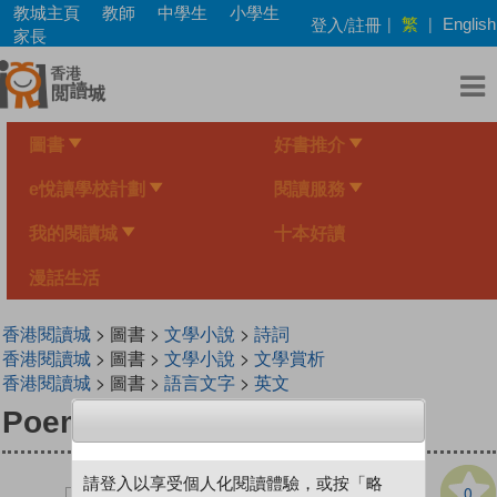
Skip
教城主頁
教師
中學生
小學生
繁
登入/註冊
|
|
English
to
家長
main
content
圖書
好書推介
e悅讀學校計劃
閱讀服務
我的閱讀城
十本好讀
漫話生活
香港閱讀城
> 圖書 >
文學小說
>
詩詞
香港閱讀城
> 圖書 >
文學小說
>
文學賞析
香港閱讀城
> 圖書 >
語言文字
>
英文
Poems to Enjoy, Book 4
請登入以享受個人化閱讀體驗，或按「略
0