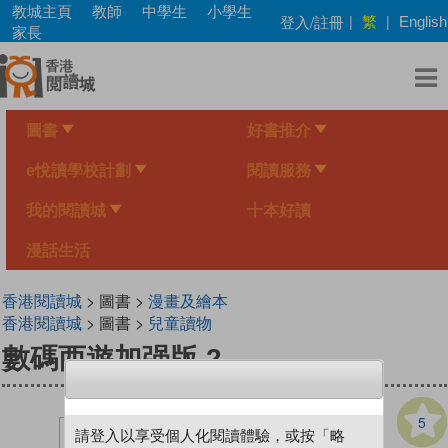
Skip
教城主頁
教師
中學生
小學生
繁
登入/註冊
|
|
English
to
家長
main
content
圖書
好書推介
e悅讀學校計劃
閱讀服務
我的閱讀城
十本好讀
漫話生活
香港閱讀城
> 圖書 >
漫畫及繪本
香港閱讀城
> 圖書 >
兒童讀物
數碼西遊加强版 2
5
請登入以享受個人化閱讀體驗，或按「略