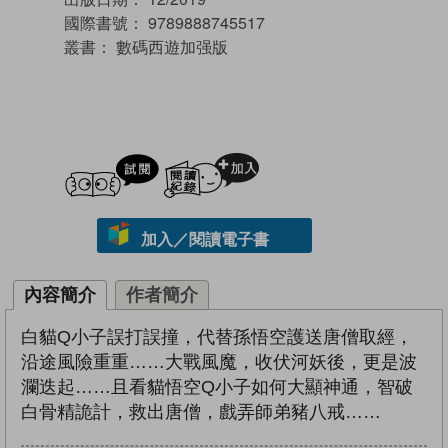
國際書號：
9789888745517
叢書：
數碼西遊加强版
試閲
加入閱讀紀錄
加入／閱讀電子書
內容簡介
作者簡介
白貓Q小子誤打誤撞，代替孫悟空護送唐僧取經，
沿途風險重重……大戰風魔，收伏河妖後，更是波
瀾迭起……且看貓悟空Q小子如何大顯神通，智破
白骨精詭計，救出唐僧，戲弄師弟豬八戒……