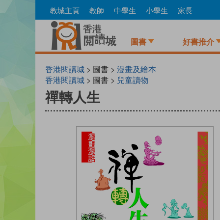
Skip
教城主頁
教師
中學生
小學生
家長
to
main
content
圖書
好書推介
香港閱讀城
> 圖書 >
漫畫及繪本
香港閱讀城
> 圖書 >
兒童讀物
禪轉人生