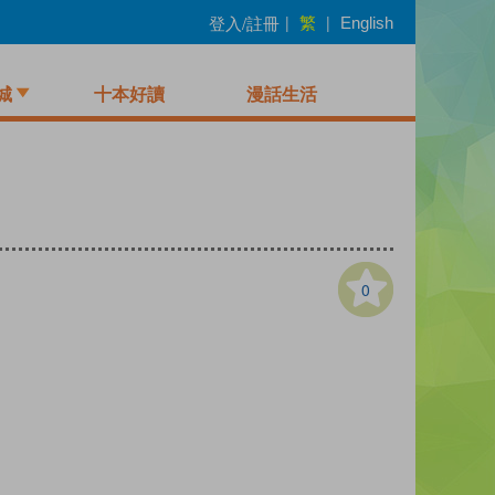
繁
登入/註冊
|
|
English
城
十本好讀
漫話生活
0