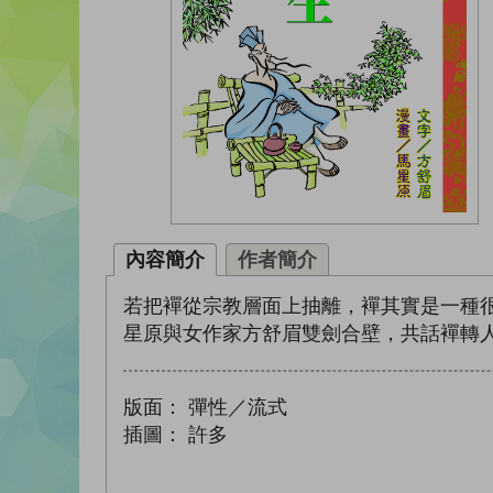
內容簡介
作者簡介
若把襌從宗教層面上抽離，襌其實是一種
星原與女作家方舒眉雙劍合壁，共話襌轉人
版面：
彈性／流式
插圖：
許多