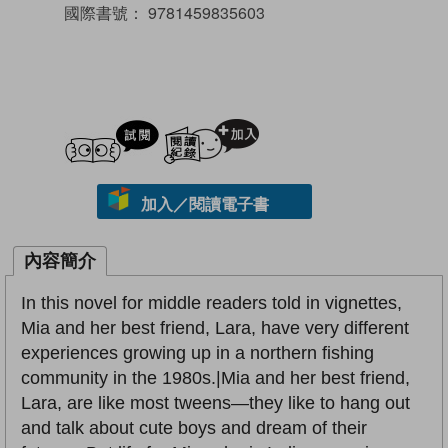
國際書號：
9781459835603
試閲
加入閱讀紀錄
加入／閱讀電子書
內容簡介
In this novel for middle readers told in vignettes,
Mia and her best friend, Lara, have very different
experiences growing up in a northern fishing
community in the 1980s.|Mia and her best friend,
Lara, are like most tweens—they like to hang out
and talk about cute boys and dream of their