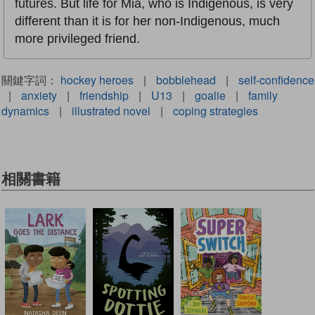
futures. But life for Mia, who is Indigenous, is very
different than it is for her non-Indigenous, much
more privileged friend.
關鍵字詞：
hockey heroes
|
bobblehead
|
self-confidence
|
anxiety
|
friendship
|
U13
|
goalie
|
family
dynamics
|
illustrated novel
|
coping strategies
相關書籍