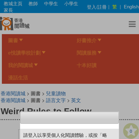
Skip
教城主頁
教師
中學生
小學生
繁
登入/註冊
|
|
English
to
家長
main
content
圖書
好書推介
e悅讀學校計劃
閱讀服務
我的閱讀城
十本好讀
漫話生活
香港閱讀城
> 圖書 >
兒童讀物
香港閱讀城
> 圖書 >
語言文字
>
英文
Weird Rules to Follow
0
請登入以享受個人化閱讀體驗，或按「略