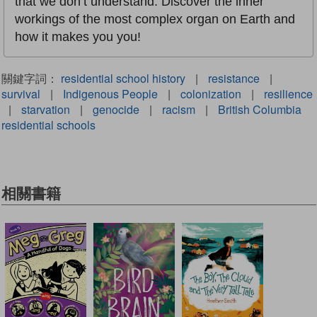
that we don’t understand. Discover the inner
workings of the most complex organ on Earth and
how it makes you you!
關鍵字詞：
residential school history
|
resistance
|
survival
|
Indigenous People
|
colonization
|
resilience
|
starvation
|
genocide
|
racism
|
British Columbia
residential schools
相關書籍