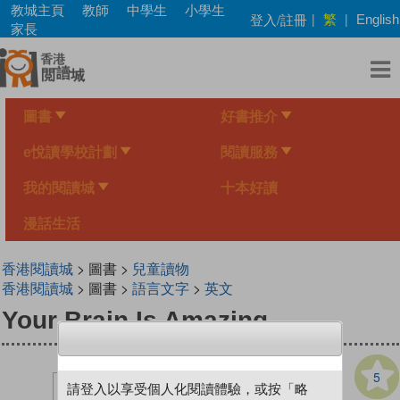
Skip
教城主頁
教師
中學生
小學生
繁
登入/註冊
|
|
English
to
家長
main
content
圖書
好書推介
e悅讀學校計劃
閱讀服務
我的閱讀城
十本好讀
漫話生活
香港閱讀城
> 圖書 >
兒童讀物
香港閱讀城
> 圖書 >
語言文字
>
英文
Your Brain Is Amazing
5
請登入以享受個人化閱讀體驗，或按「略