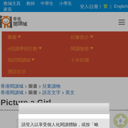
Skip
教城主頁
教師
中學生
小學生
繁
登入/註冊
|
|
English
to
家長
main
content
圖書
好書推介
e悅讀學校計劃
閱讀服務
我的閱讀城
十本好讀
漫話生活
香港閱讀城
> 圖書 >
兒童讀物
香港閱讀城
> 圖書 >
語言文字
>
英文
Picture a Girl
0
請登入以享受個人化閱讀體驗，或按「略