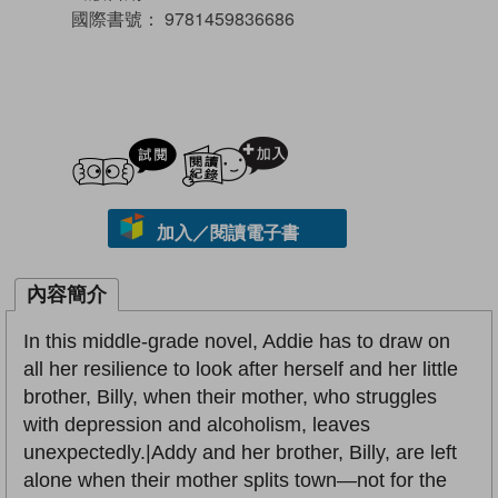
國際書號：
9781459836686
試閲
加入閱讀紀錄
加入／閱讀電子書
內容簡介
In this middle-grade novel, Addie has to draw on
all her resilience to look after herself and her little
brother, Billy, when their mother, who struggles
with depression and alcoholism, leaves
unexpectedly.|Addy and her brother, Billy, are left
alone when their mother splits town—not for the