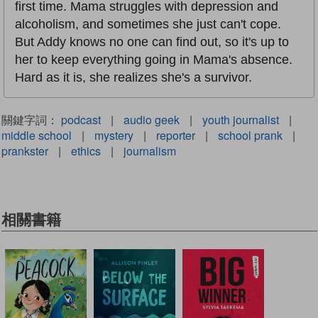
first time. Mama struggles with depression and
alcoholism, and sometimes she just can't cope.
But Addy knows no one can find out, so it's up to
her to keep everything going in Mama's absence.
Hard as it is, she realizes she's a survivor.
關鍵字詞：
podcast
|
audio geek
|
youth journalist
|
middle school
|
mystery
|
reporter
|
school prank
|
prankster
|
ethics
|
journalism
相關書籍