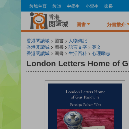
Skip
教城主頁
教師
中學生
小學生
家長
to
main
content
圖書
好書推介
香港閱讀城
> 圖書 >
人物傳記
香港閱讀城
> 圖書 >
語言文字
>
英文
香港閱讀城
> 圖書 >
生活百科
>
心理勵志
London Letters Home of Gu