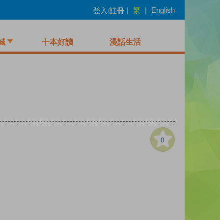
繁
登入/註冊
|
|
English
城
十本好讀
漫話生活
0