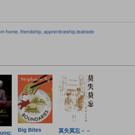
rom home, friendship, apprenticeship,teatrade
Big Bites
莫失莫忘－－
oung: