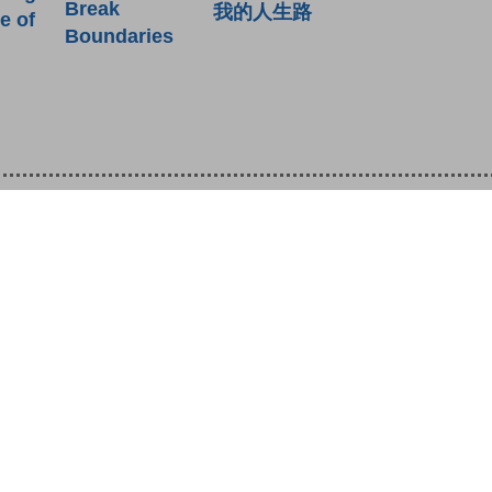
Break
我的人生路
e of
Boundaries
關於教城
最新消息
教師
中學生
小學生
家長